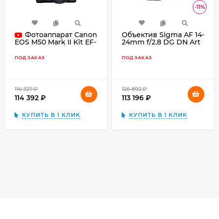
-11%
Фотоаппарат Canon
Объектив Sigma AF 14-
24mm f/2.8 DG DN Art
EOS M50 Mark II Kit EF-
for Leica L, чёрный
M 18-150mm f/3.5-6.3 IS
STM, чёрный
ПОД ЗАКАЗ
ПОД ЗАКАЗ
116 327
₽
126 892
₽
114 392
₽
113 196
₽
КУПИТЬ В 1 КЛИК
КУПИТЬ В 1 КЛИК