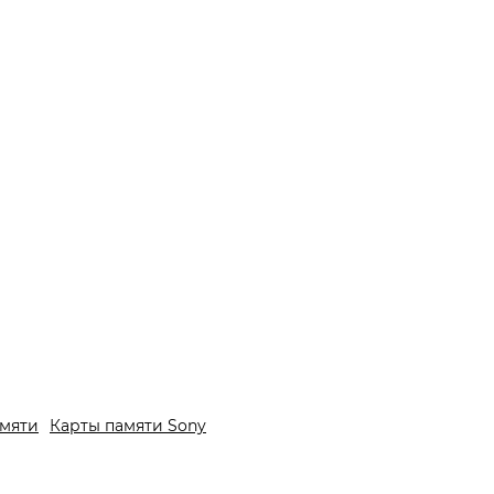
амяти
Карты памяти Sony