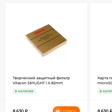
Творческий защитный фильтр
Карта п
Vitacon SKYLIGHT I A 82mm
microSD
150MB/s
В НАЛИЧИИ
В НАЛ
8 630
₽
8 630
КУПИТЬ