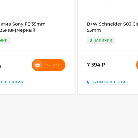
ктив Sony FE 35mm
B+W Schneider S03 Cir
EL35F18F),черный
55mm
ИЧИИ
В НАЛИЧИИ
7 394
₽
КУПИТЬ
₽
Ь В 1 КЛИК
КУПИТЬ В 1 КЛИК