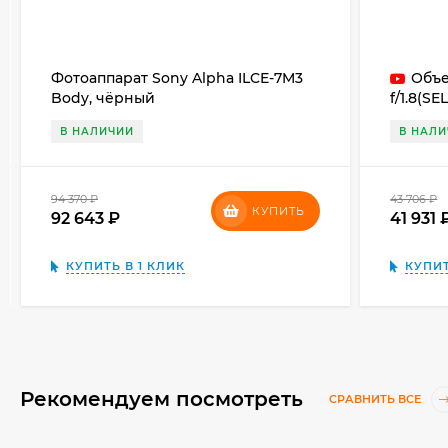
Фотоаппарат Sony Alpha ILCE-7M3
Объе
Body, чёрный
f/1.8(S
В НАЛИЧИИ
В НАЛ
94 370
₽
43 706
₽
КУПИТЬ
92 643
₽
41 931
КУПИТЬ В 1 КЛИК
КУПИТ
Рекомендуем посмотреть
СРАВНИТЬ ВСЕ