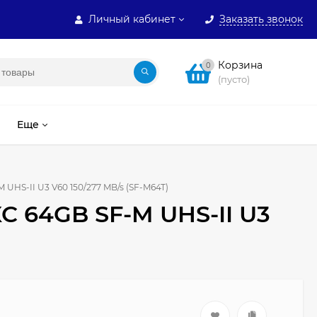
Личный кабинет
Заказать звонок
Корзина
0
(пусто)
Еще
UHS-II U3 V60 150/277 MB/s (SF-M64T)
C 64GB SF-M UHS-II U3