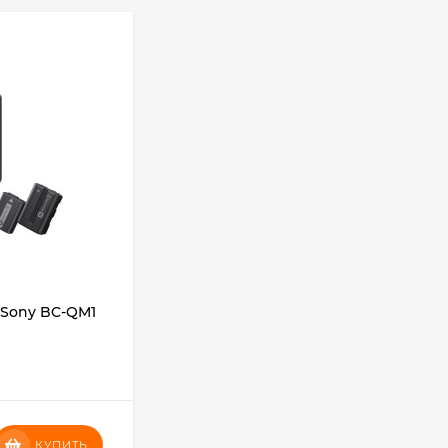
Фотоаппарат Canon
PowerShot G7X III
30TH EDITION
112 997
₽
Фотоаппарат Fujifilm
X-T5 Body, чёрный
121 653
₽
118 035
₽
 Sony BC-QM1
Сумка STAWIM (Size L)
Фотоаппарат Sony
Alpha ILCE-7RM5
Body, черный
225 577
₽
В НАЛИЧИИ
208 890
₽
8 871
₽
КУПИТЬ
КУПИТЬ