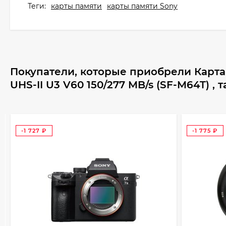
Теги:
карты памяти
карты памяти Sony
Покупатели, которые приобрели Карт
UHS-II U3 V60 150/277 MB/s (SF-M64T) ,
-1 727
-1 775
₽
₽