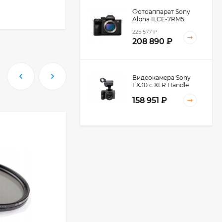
Фотоаппарат Sony
Alpha ILCE-7RM5
Body, черный
225 577
₽
208 890
₽
Видеокамера Sony
FX30 c XLR Handle
Unit Black
158 951
₽
Видеокамера Sony
FX3A body (ILME-
FX3A)
271 674
₽
246 252
₽
Видеокамера Sony
PXW-Z90, черный