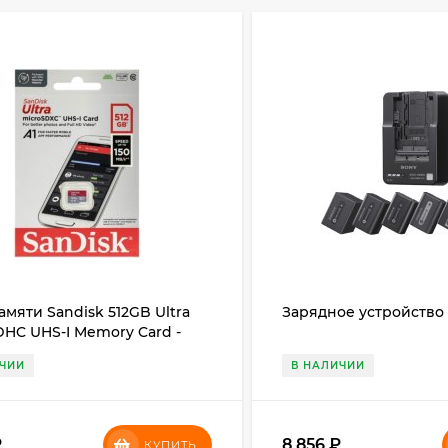
амяти Sandisk 512GB Ultra
Зарядное устройство
HC UHS-I Memory Card -
ИЧИИ
В НАЛИЧИИ
₽
8 856
₽
КУПИТЬ