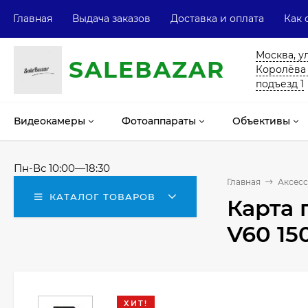
Главная
Выдача заказов
Доставка и оплата
Как 
Москва, у
SALE
ВAZAR
Королёва 13
подъезд 1
Видеокамеры
Фотоаппараты
Объективы
Пн-Вс 10:00—18:30
Главная
Аксесс
КАТАЛОГ ТОВАРОВ
Карта 
V60 15
ХИТ!