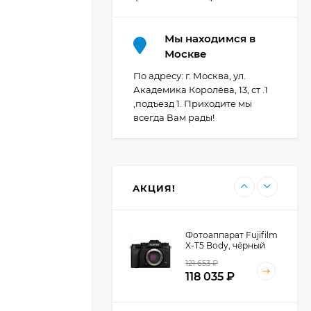
Мы находимся в
Фотоаппарат Canon
Москве
PowerShot G7X Mark
III, серебристый
По адресу: г. Москва, ул.
111 397
₽
Академика Королёва, 13, ст .1
,подъезд 1. Приходите мы
всегда Вам рады!
Фотоаппарат Canon
PowerShot G7X III
30TH EDITION
112 997
₽
АКЦИЯ!
Фотоаппарат Fujifilm
X-T5 Body, чёрный
121 653
₽
118 035
₽