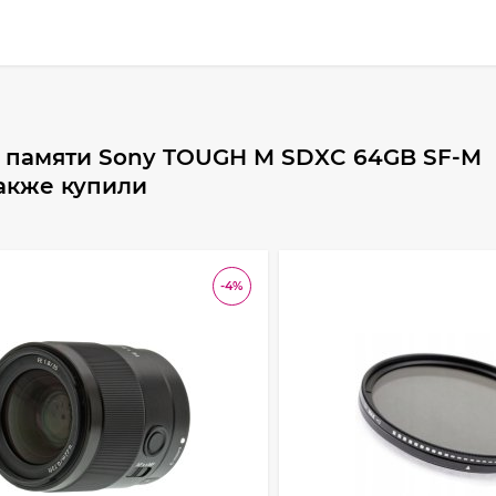
а памяти Sony TOUGH M SDXC 64GB SF-M
 также купили
-4%