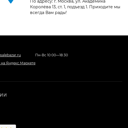
XA70, чёрный
По адресу: г. Москва, ул. Академика
Королёва 13, ст. 1, подъезд 1. Приходите мы
200 392
₽
всегда Вам рады!
Фотоаппарат Canon
PowerShot G7X Mark
III, серебристый
107 607
₽
salebazar.ru
Пн-Вс 10:00—18:30
Фотоаппарат Canon
PowerShot G7X III
30TH EDITION
119 897
₽
НИИ
Фотоаппарат Fujifilm
X-T5 Body, чёрный
121 653
₽
114 027
₽