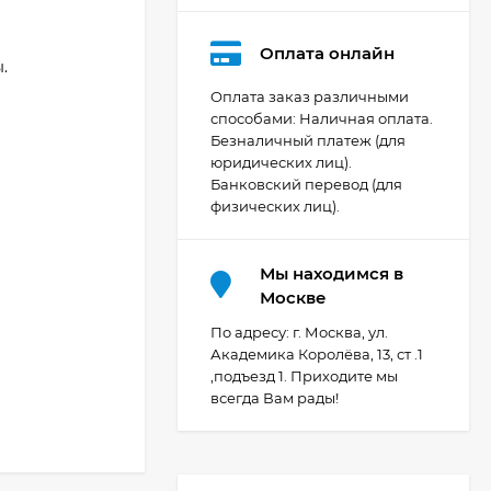
Оплата онлайн
.
Оплата заказ различными
способами: Наличная оплата.
Безналичный платеж (для
Видеокамера Canon
юридических лиц).
XA70, чёрный
Банковский перевод (для
200 392
₽
физических лиц).
Мы находимся в
Фотоаппарат Canon
Москве
PowerShot G7X Mark
III, серебристый
По адресу: г. Москва, ул.
107 607
₽
Академика Королёва, 13, ст .1
,подъезд 1. Приходите мы
всегда Вам рады!
Фотоаппарат Canon
PowerShot G7X III
30TH EDITION
119 897
₽