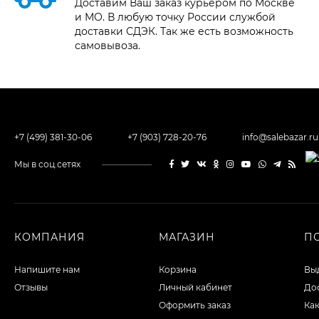
Доставим Ваш заказ курьером по Москве
и МО. В любую точку России службой
доставки СДЭК. Так же есть возможность
самовывоза.
+7 (499) 381-30-06
+7 (903) 728-20-76
info@salebazar.ru
Мы в соц.сетях
КОМПАНИЯ
МАГАЗИН
П
Напишите нам
Корзина
Выд
Отзывы
Личный кабинет
Дос
Оформить заказ
Как