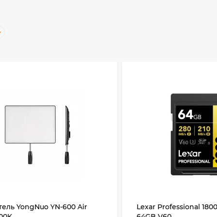
ель YongNuo YN-600 Air
Lexar Professional 180
500K
64GB V60