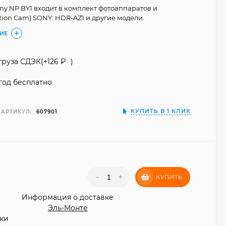
ny NP BY1 входит в комплект фотоаппаратов и
tion Cam) SONY: HDR-AZ1 и другие модели.
ИЕ
груза СДЭК(+
126
₽
)
год бесплатно
КУПИТЬ В 1 КЛИК
АРТИКУЛ:
607901
₽
-
+
КУПИТЬ
Информация о доставке
Эль-Монте
вки