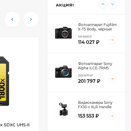
АКЦИЯ!
Фотоаппарат Fujifilm
X-T5 Body, чёрный
121 653
₽
114 027
₽
Фотоаппарат Sony
Alpha ILCE-7RM5
Body, черный
225 577
₽
201 797
₽
Видеокамера Sony
FX30 c XLR Handle
Unit Black
153 553
₽
0x SDXC UHS-II
Объектив Canon EF-S 18-55mm f/4-
5.6 IS STM