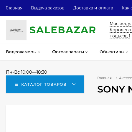
Главная
Выдача заказов
Доставка и оплата
Как 
Москва, у
SALE
ВAZAR
Королёва 13
подъезд 1
Видеокамеры
Фотоаппараты
Объективы
Пн-Вс 10:00—18:30
Главная
Аксесс
КАТАЛОГ ТОВАРОВ
SONY 