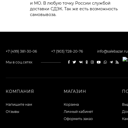
и МО. В любую точку России службой
доставки СДЭК. Так же есть возможность
самовывоза.
+7 (499) 381-30-06
+7 (903) 728-20-76
info@salebazar.ru
Мы в соц.сетях
КОМПАНИЯ
МАГАЗИН
П
Напишите нам
Корзина
Выд
Отзывы
Личный кабинет
Дос
Оформить заказ
Как