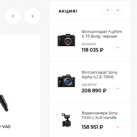
30TH EDITION
112 997
₽
АКЦИЯ!
Фотоаппарат Fujifilm
X-T5 Body, чёрный
121 653
₽
ХИТ!
118 035
₽
Фотоаппарат Sony
Alpha ILCE-7RM5
Body, черный
225 577
₽
208 890
₽
Видеокамера Sony
FX30 c XLR Handle
Unit Black
-V40
Штативная головка KINGJOY VT-1510
158 951
₽