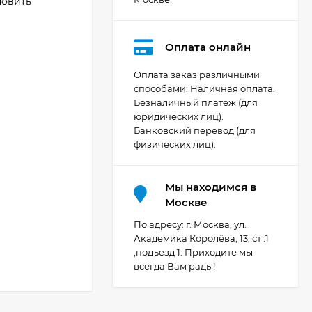
новить
Оплата онлайн
Оплата заказ различными
способами: Наличная оплата.
Безналичный платеж (для
Видеокамера Canon
юридических лиц).
XA70, чёрный
Банковский перевод (для
207 436
₽
физических лиц).
Мы находимся в
Фотоаппарат Canon
Москве
PowerShot G7X Mark
III, серебристый
По адресу: г. Москва, ул.
111 389
₽
Академика Королёва, 13, ст .1
,подъезд 1. Приходите мы
всегда Вам рады!
Фотоаппарат Canon
PowerShot G7X III