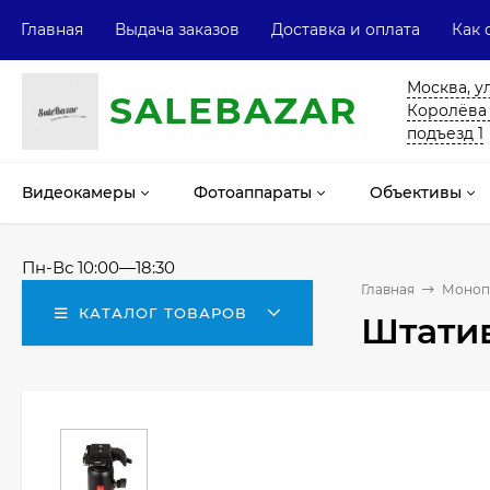
Главная
Выдача заказов
Доставка и оплата
Как 
Москва, у
SALE
ВAZAR
Королёва 13
подъезд 1
Видеокамеры
Фотоаппараты
Объективы
Пн-Вс 10:00—18:30
Главная
Моноп
КАТАЛОГ ТОВАРОВ
Штатив