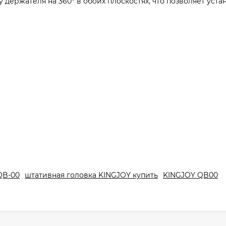
ержателя на 360° в обоих плоскостях, что позволяет уста
QB-00
штативная головка KINGJOY купить
KINGJOY QB00