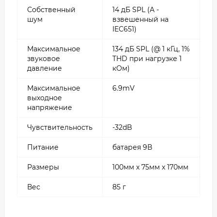
Собственный
14 дБ SPL (A -
шум
взвешенный на
IEC651)
Максимальное
134 дБ SPL (@ 1 кГц, 1%
звуковое
THD при нагрузке 1
давление
кОм)
Максимальное
6.9mV
выходное
напряжение
Чувствительность
-32dB
Питание
батарея 9В
Размеры
100мм x 75мм x 170мм
Вес
85 г