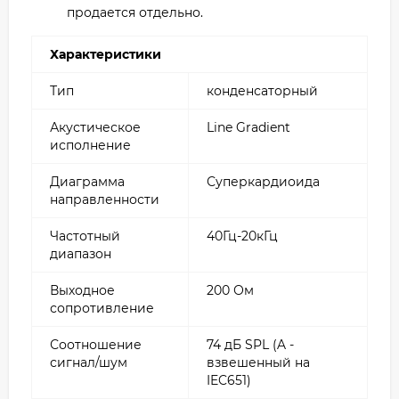
продается отдельно.
Характеристики
Тип
конденсаторный
Акустическое
Line Gradient
исполнение
Диаграмма
Суперкардиоида
направленности
Частотный
40Гц-20кГц
диапазон
Выходное
200 Ом
сопротивление
Соотношение
74 дБ SPL (A -
сигнал/шум
взвешенный на
IEC651)