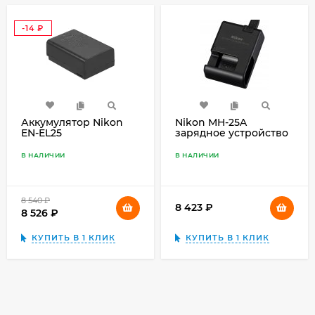
-14
₽
Аккумулятор Nikon
Nikon MH-25A
EN-EL25
зарядное устройство
для EN-EL15a , EN-EL15b
, EN-EL15c
В НАЛИЧИИ
В НАЛИЧИИ
8 540
₽
8 423
₽
8 526
₽
КУПИТЬ В 1 КЛИК
КУПИТЬ В 1 КЛИК