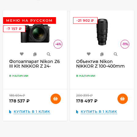
МЕНЮ НА РУССКОМ
-21 902
₽
-7 157
₽
-4%
-11%
Фотоаппарат Nikon Z6
Объектив Nikon
III Kit NIKKOR Z 24-
NIKKOR Z 100-400mm
70mm f/4 S, чёрный
f/4.5-5.6 VR S, чёрный
В НАЛИЧИИ
В НАЛИЧИИ
185 694
₽
200 399
₽
178 537
₽
178 497
₽
КУПИТЬ В 1 КЛИК
КУПИТЬ В 1 КЛИК