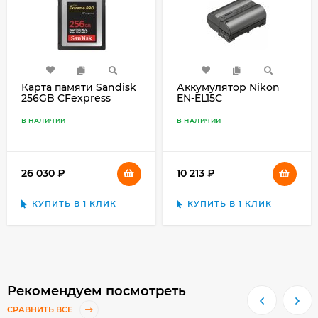
Карта памяти Sandisk
Аккумулятор Nikon
256GB CFexpress
EN-EL15C
Extreme Type B
(1700R/1200W)
В НАЛИЧИИ
В НАЛИЧИИ
26 030
₽
10 213
₽
КУПИТЬ В 1 КЛИК
КУПИТЬ В 1 КЛИК
Рекомендуем посмотреть
СРАВНИТЬ ВСЕ