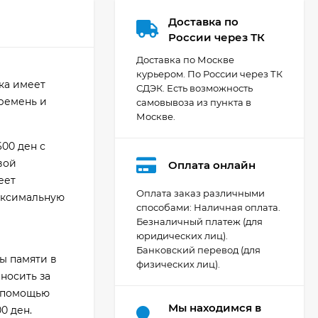
Доставка по
России через ТК
Доставка по Москве
курьером. По России через ТК
ка имеет
СДЭК. Есть возможность
ремень и
самовывоза из пункта в
Москве.
00 ден с
вой
Оплата онлайн
еет
Оплата заказ различными
аксимальную
способами: Наличная оплата.
Безналичный платеж (для
Видеокамера Canon
юридических лиц).
XA70, чёрный
Банковский перевод (для
206 404
₽
ы памяти в
физических лиц).
носить за
с помощью
Мы находимся в
0 ден.