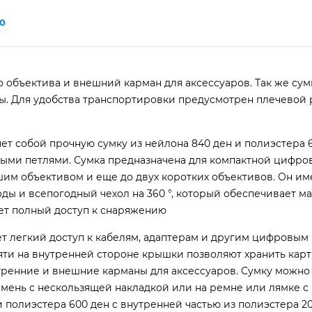
0
 объектива и внешний карман для аксессуаров. Так же сум
ды. Для удобства транспортировки предусмотрен плечевой 
ет собой прочную сумку из нейлона 840 ден и полиэстера 6
ми петлями. Сумка предназначена для компактной цифро
м объективом и еще до двух коротких объективов. Он им
ды и всепогодный чехол на 360 °, который обеспечивает м
вает полный доступ к снаряжению
 легкий доступ к кабелям, адаптерам и другим цифровым
мяти на внутренней стороне крышки позволяют хранить карт
утренние и внешние карманы для аксессуаров. Сумку можно 
мень с нескользящей накладкой или на ремне или лямке 
и полиэстера 600 ден с внутренней частью из полиэстера 20