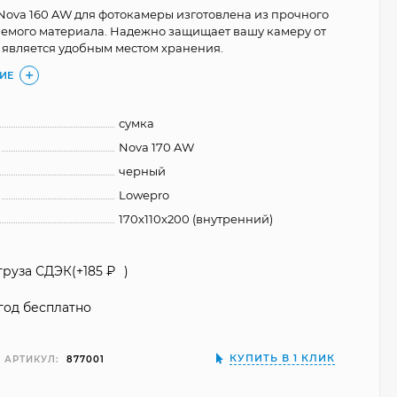
Nova 160 AW для фотокамеры изготовлена из прочного
емого материала. Надежно защищает вашу камеру от
является удобным местом хранения.
ИЕ
сумка
Nova 170 AW
черный
Lowepro
170х110х200 (внутренний)
груза СДЭК(+
185
₽
)
год бесплатно
КУПИТЬ В 1 КЛИК
АРТИКУЛ:
877001