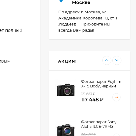
Фотоаппарат Canon
Москве
PowerShot G7X Mark
III, серебристый
По адресу: г. Москва, ул.
110 835
₽
Академика Королёва, 13, ст .1
,подъезд 1. Приходите мы
ает полный
всегда Вам рады!
Фотоаппарат Canon
PowerShot G7X III
30TH EDITION
123 494
₽
ровым
АКЦИЯ!
Фотоаппарат Fujifilm
X-T5 Body, чёрный
121 653
₽
117 448
₽
Фотоаппарат Sony
Alpha ILCE-7RM5
Body, черный
225 577
₽