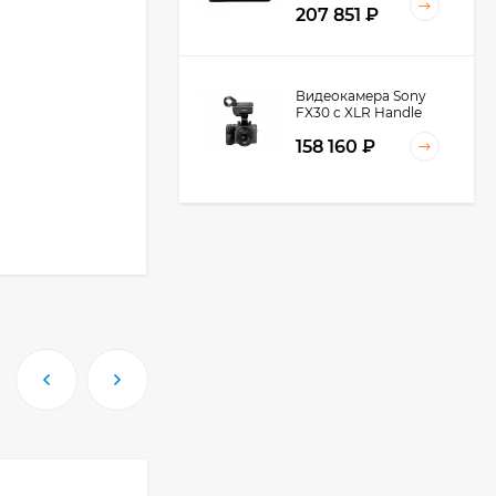
207 851
₽
Видеокамера Sony
FX30 c XLR Handle
Unit Black
158 160
₽
Видеокамера Sony
FX3A body (ILME-
FX3A)
271 674
₽
245 027
₽
Видеокамера Sony
PXW-Z90, черный
219 031
₽
-1 240