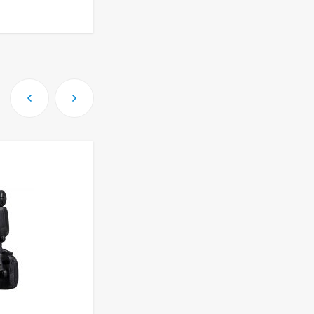
PowerShot G7X III
КУПИТЬ В 1 КЛИК
30TH EDITION
123 494
₽
Фотоаппарат Fujifilm
X-T5 Body, чёрный
121 653
₽
117 448
₽
Фотоаппарат Sony
Alpha ILCE-7RM5
Body, черный
225 577
₽
207 851
₽
Видеокамера Sony
FX30 c XLR Handle
Unit Black
158 160
₽