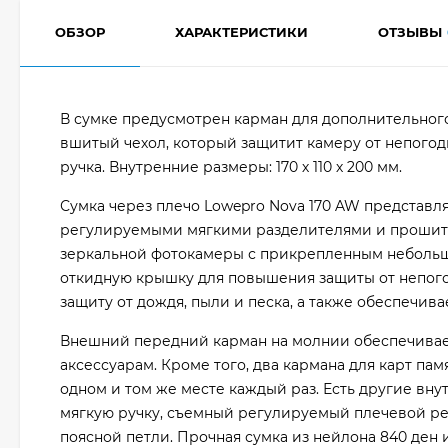
ОБЗОР
ХАРАКТЕРИСТИКИ
ОТЗЫВЫ
В сумке предусмотрен карман для дополнительного
вшитый чехол, который защитит камеру от непого
ручка. Внутренние размеры: 170 х 110 х 200 мм.
Сумка через плечо Lowepro Nova 170 AW представля
регулируемыми мягкими разделителями и прошиты
зеркальной фотокамеры с прикрепленным небольши
откидную крышку для повышения защиты от непого
защиту от дождя, пыли и песка, а также обеспечи
Внешний передний карман на молнии обеспечивает
аксессуарам. Кроме того, два кармана для карт па
одном и том же месте каждый раз. Есть другие вн
мягкую ручку, съемный регулируемый плечевой ре
поясной петли. Прочная сумка из нейлона 840 ден 