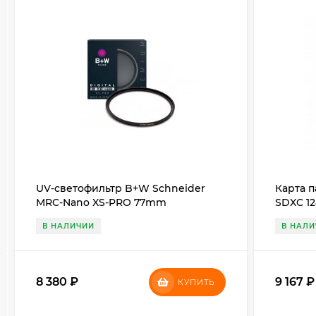
UV-светофильтр B+W Schneider
Карта п
MRC-Nano XS-PRO 77mm
SDXC 12
MB/s
В НАЛИЧИИ
В НАЛ
8 380
₽
9 167
КУПИТЬ