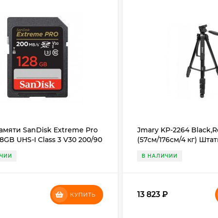
амяти SanDisk Extreme Pro
Jmary KP-2264 Black,R
8GB UHS-I Class 3 V30 200/90
(57см/176см/4 кг) Шта
ИЧИИ
В НАЛИЧИИ
₽
13 823
₽
КУПИТЬ