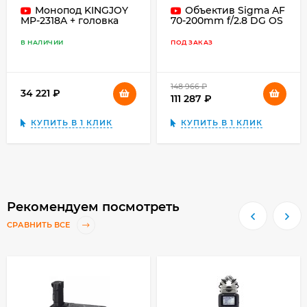
Монопод KINGJOY
Объектив Sigma AF
MP-2318A + головка
70-200mm f/2.8 DG OS
VT-3510 + лапки MP-3
HSM Sports for Canon
EF, чёрный
В НАЛИЧИИ
ПОД ЗАКАЗ
148 966
₽
34 221
₽
111 287
₽
КУПИТЬ В 1 КЛИК
КУПИТЬ В 1 КЛИК
Рекомендуем посмотреть
СРАВНИТЬ ВСЕ