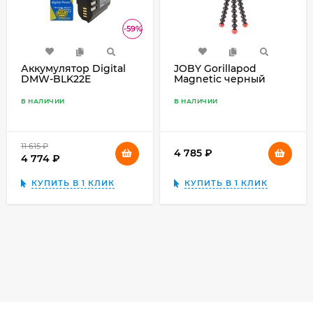
-59%
Аккумулятор Digital
JOBY Gorillapod
DMW-BLK22E
Magnetic черный
(GPM-0RWW)
В НАЛИЧИИ
В НАЛИЧИИ
11 615
₽
4 785
₽
4 774
₽
КУПИТЬ В 1 КЛИК
КУПИТЬ В 1 КЛИК