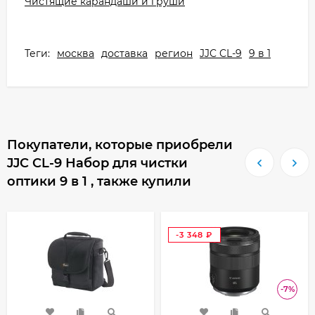
Чистящие карандаши и груши
Теги:
москва
доставка
регион
JJC CL-9
9 в 1
Покупатели, которые приобрели
JJC CL-9 Набор для чистки
оптики 9 в 1 , также купили
-3 348
₽
-7%