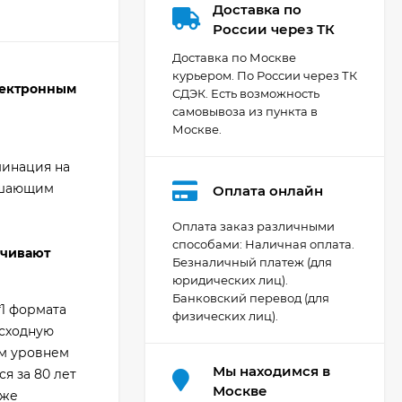
Доставка по
России через ТК
Доставка по Москве
курьером. По России через ТК
лектронным
СДЭК. Есть возможность
самовывоза из пункта в
Москве.
минация на
ышающим
Оплата онлайн
Оплата заказ различными
способами: Наличная оплата.
ечивают
Безналичный платеж (для
Видеокамера Canon
юридических лиц).
XA70, чёрный
Банковский перевод (для
207 436
₽
*1 формата
физических лиц).
осходную
им уровнем
Мы находимся в
я за 80 лет
Фотоаппарат Canon
Москве
аже
PowerShot G7X Mark