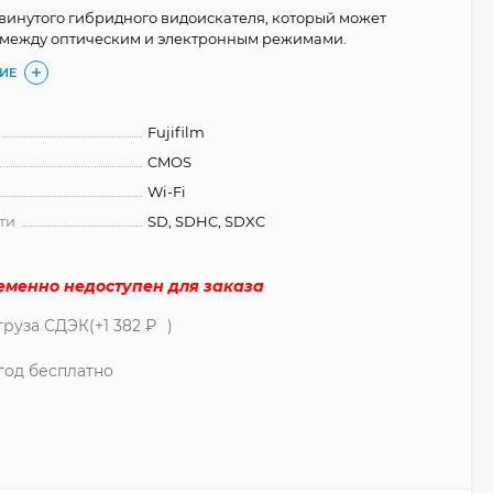
инутого гибридного видоискателя, который может
 между оптическим и электронным режимами.
ИЕ
Fujifilm
CMOS
Wi-Fi
ти
SD, SDHC, SDXC
ременно недоступен для заказа
груза СДЭК(+
1 382
₽
)
год бесплатно
1