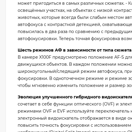
может пригодиться в самых различных сюжетах. - 
освещённых участках, на объектах с низкой контра
животных, которые всегда были слабым местом авт
автофокуса с контрастной детекцией, охватывающе
повысилась в два раза по сравнению с предыдущи
автофокусировки. Теперь точная фокусировка возм
Шесть режимов АФ в зависимости от типа сюжета
В камере X100F предусмотрено положение AF-S дл
движущихся объектов. В каждом положении можно
широкоугольный/следящий режим автофокуса, при
фокусировки. В одноточечном режиме и режиме з
чтобы мгновенно изменить положение и размер зо
Эволюция улучшенного гибридного видоискател
сочетает в себе функции оптического (OVF) и эле
режимами OVF и EVF используйте переключатель на
электронный видоискатель отображается в виде ок
повысить точность фокусировки с использованием