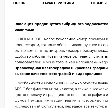
ОБЗОР
ХАРАКТЕРИСТИКИ
ОТЗЫВЫ
Эволюция продвинутого гибридного видоискател
режимами
FUJIFILM X100F - новое поколение камер премиум
процессором, которые обеспечивают лучшее в сери
рынке компактных цифровых камер премиум-клас
удобство работы. Новая камера отличается стильн
пользователей. Кроме того, в ней исправлены нед
Превосходная цветопередача и красивая градация
высокое качество фотографий и видеороликов
К особенностям модели X100F можно отнести лучшу
APS-C без фильтра низких частот, а также высокос
цветопередачу и градацию тонов на фотографиях и
шумов. Режимы имитации пленки, в которых вопло
исследований фотопленки, передают все текстуры