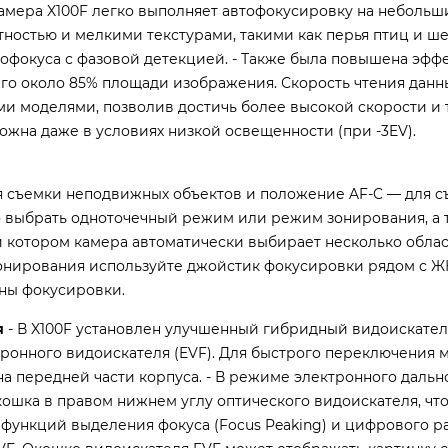
Камера X100F легко выполняет автофокусировку на небольш
стностью и мелкими текстурами, такими как перья птиц и ш
офокуса с фазовой детекцией. - Также была повышена эфф
го около 85% площади изображения. Скорость чтения данн
ми моделями, позволив достичь более высокой скорости и 
ожна даже в условиях низкой освещенности (при -3EV).
я съемки неподвижных объектов и положение AF-C — для 
 выбрать одноточечный режим или режим зонирования, а 
 котором камера автоматически выбирает несколько обла
онирования используйте джойстик фокусировки рядом с Ж
ны фокусировки.
я
- В X100F установлен улучшенный гибридный видоискател
ктронного видоискателя (EVF). Для быстрого переключения 
 передней части корпуса. - В режиме электронного дальн
ошка в правом нижнем углу оптического видоискателя, чт
 функций выделения фокуса (Focus Peaking) и цифрового р