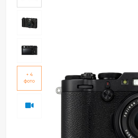
+ 4
фото