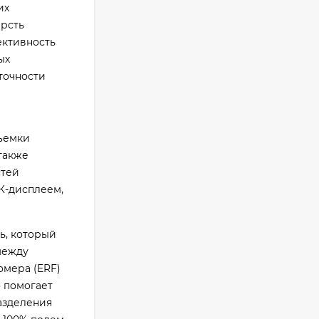
их
112 997
₽
ерсть
ективность
ых
Фотоаппарат Fujifilm
точности
X-T5 Body, чёрный
121 653
₽
118 035
₽
съемки
также
Фотоаппарат Sony
стей
Alpha ILCE-7RM5
К-дисплеем,
Body, черный
225 577
₽
208 890
₽
ь, который
между
Видеокамера Sony
омера (ERF)
FX30 c XLR Handle
Unit Black
о помогает
158 951
₽
азделения