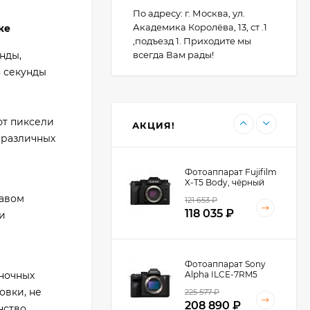
III, серебристый
По адресу: г. Москва, ул.
111 397
₽
Академика Королёва, 13, ст .1
ке
,подъезд 1. Приходите мы
нды,
всегда Вам рады!
8 секунды
Фотоаппарат Canon
PowerShot G7X III
30TH EDITION
112 997
₽
ют пиксели
АКЦИЯ!
 различных
Фотоаппарат Fujifilm
X-T5 Body, чёрный
равом
121 653
₽
118 035
₽
и
Фотоаппарат Sony
еночных
Alpha ILCE-7RM5
Body, черный
овки, не
225 577
₽
208 890
₽
нство