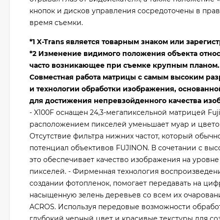
кнопок и дисков управления сосредоточены в прав
время съемки.
*1 X-Trans является товарным знаком или зареги
*2 Изменение видимого положения объекта относ
часто возникающее при съемке крупным планом.
Совместная работа матрицы с самым высоким разр
и технологии обработки изображения, основанно
для достижения непревзойденного качества из
- X100F оснащен 24,3-мегапиксельной матрицей Fuji
расположением пикселей уменьшает муар и цветов
Отсутствие фильтра нижних частот, который обычн
потенциал объективов FUJINON. В сочетании с вы
это обеспечивает качество изображения на уровн
пикселей. - Фирменная технология воспроизведени
создании фотопленок, помогает передавать на циф
насыщенную зелень деревьев со всем их очарован
ACROS. Используя передовые возможности обработк
глубокий черный цвет и красивые текстуры для с