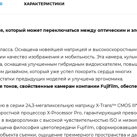
0
ХАРАКТЕРИСТИКИ
я, который может переключаться между оптическим и э
-класса. Оснащена новейшей матрицей и высокоскоростным
и качество изображения и мобильность. Эта камера, куль
са, оснащена улучшенным гибридным видоискателем, пов
ым дизайном, который уже успел покорить сердца многих
остатки предыдущих моделей и улучшена эргономика.
 тонов, свойственные камерам компании Fujifilm, обесп
ю в серии 24,3-мегапиксельную матрицу X-Trans™ CMOS III
коростной процессор X-Processor Pro, гарантирующий прев
 в видеороликах с высокой чувствительностью ISO и низк
щена философия цветопередачи Fujifilm, сформировавшаяс
 объекта съемки, ощущение трехмерного пространства и д