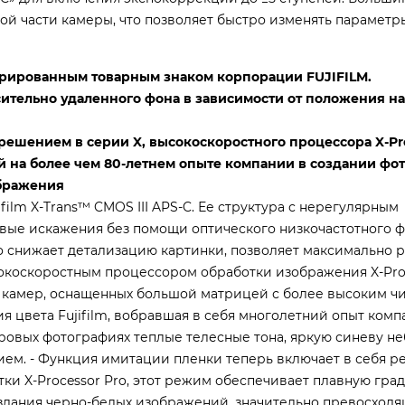
ой части камеры, что позволяет быстро изменять параметр
стрированным товарным знаком корпорации FUJIFILM.
ительно удаленного фона в зависимости от положения н
ешением в серии X, высокоскоростного процессора X-Pro
й на более чем 80-летнем опыте компании в создании фо
ображения
film X-Trans™ CMOS III APS-C. Ее структура с нерегулярным
ые искажения без помощи оптического низкочастотного ф
о снижает детализацию картинки, позволяет максимально 
сокоскоростным процессором обработки изображения X-Pro
е камер, оснащенных большой матрицей с более высоким ч
я цвета Fujifilm, вобравшая в себя многолетний опыт комп
ровых фотографиях теплые телесные тона, яркую синеву не
ием. - Функция имитации пленки теперь включает в себя 
и X-Processor Pro, этот режим обеспечивает плавную град
оздания черно-белых изображений, значительно превосход