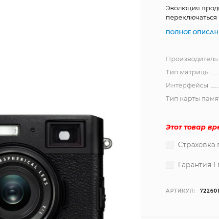
Эволюция продв
переключаться
ПОЛНОЕ ОПИСАН
Производитель
Тип матрицы
Интерфейсы
Тип карты памя
Этот товар в
Страховка 
Гарантия 1 
АРТИКУЛ:
72260