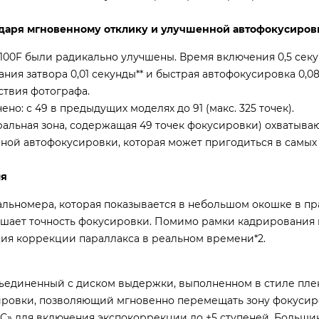
даря мгновенному отклику и улучшенной автофокусиров
100F были радикально улучшены. Время включения 0,5 секу
ания затвора 0,01 секунды** и быстрая автофокусировка 0,0
ствия фотографа.
о: с 49 в предыдущих моделях до 91 (макс. 325 точек).
льная зона, содержащая 49 точек фокусировки) охватыва
чной автофокусировки, которая может пригодиться в самых
ля
альномера, которая показывается в небольшом окошке в п
вышает точность фокусировки. Помимо рамки кадрирования 
ия коррекции параллакса в реальном времени*2.
объединенный с диском выдержки, выполненном в стиле пл
ировки, позволяющий мгновенно перемещать зону фокусир
 «С» для включения экспокоррекции до ±5 ступеней. Больши