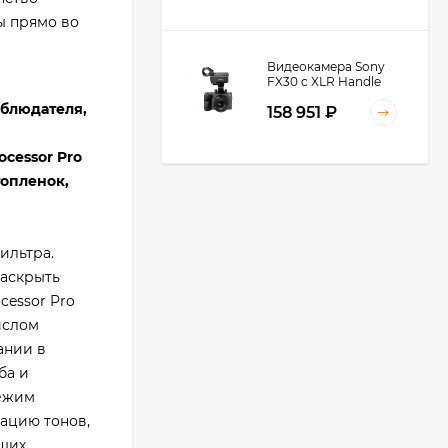
ы прямо во
Видеокамера Sony
FX30 c XLR Handle
Unit Black
аблюдателя,
158 951
₽
cessor Pro
топленок,
Видеокамера Sony
FX3A body (ILME-
FX3A)
271 674
₽
ильтра.
246 252
₽
раскрыть
cessor Pro
ислом
Видеокамера Sony
ании в
PXW-Z90, черный
ба и
220 126
₽
режим
ацию тонов,
ящих