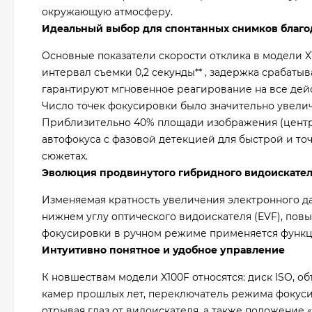
окружающую атмосферу.
Идеальный выбор для спонтанных снимков благо
Основные показатели скорости отклика в модели X
интервал съемки 0,2 секунды** , задержка срабатыв
гарантируют мгновенное реагирование на все дей
Число точек фокусировки было значительно увеличен
Приблизительно 40% площади изображения (центра
автофокуса с фазовой детекцией для быстрой и то
сюжетах.
Эволюция продвинутого гибридного видоискате
Изменяемая кратность увеличения электронного д
нижнем углу оптического видоискателя (EVF), по
фокусировки в ручном режиме применяется функц
Интуитивно понятное и удобное управление
К новшествам модели X100F относятся: диск ISO, 
камер прошлых лет, переключатель режима фокус
отрывая глаз от видоискателя, а также положение