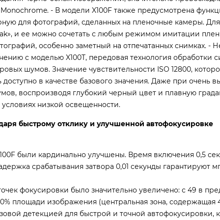
nochrome. - В модели X100F также предусмотрена функци
ерную для фотографий, сделанных на пленочные камеры. Для
ak», и ее можно сочетать с любым режимом имитации плен
тографий, особенно заметный на отпечатанных снимках. - Н
внению с моделью X100T, передовая технология обработки с
овых шумов. Значение чувствительности ISO 12800, которо
 доступно в качестве базового значения. Даже при очень в
умов, воспроизводя глубокий черный цвет и плавную град
в условиях низкой освещенности.
даря быстрому отклику и улучшенной автофокусировке
100F были кардинально улучшены. Время включения 0,5 сек
задержка срабатывания затвора 0,01 секунды гарантируют 
точек фокусировки было значительно увеличено: с 49 в пр
о 40% площади изображения (центральная зона, содержащая 
зовой детекцией для быстрой и точной автофокусировки, 