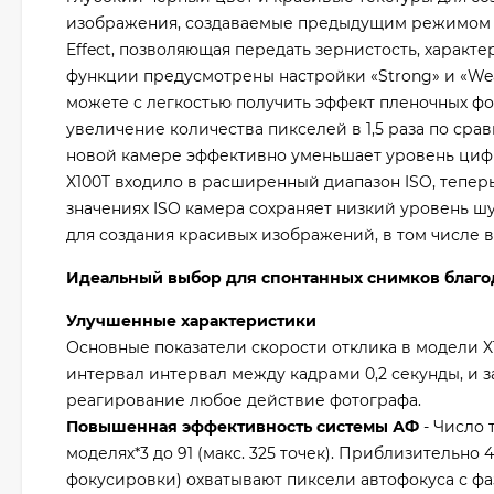
изображения, создаваемые предыдущим режимом Mo
Effect, позволяющая передать зернистость, характ
функции предусмотрены настройки «Strong» и «We
можете с легкостью получить эффект пленочных фо
увеличение количества пикселей в 1,5 раза по сра
новой камере эффективно уменьшает уровень цифр
X100T входило в расширенный диапазон ISO, теперь
значениях ISO камера сохраняет низкий уровень ш
для создания красивых изображений, в том числе 
Идеальный выбор для спонтанных снимков благо
Улучшенные характеристики
Основные показатели скорости отклика в модели X
интервал интервал между кадрами 0,2 секунды, и 
реагирование любое действие фотографа.
Повышенная эффективность системы АФ
- Число 
моделях*3 до 91 (макс. 325 точек). Приблизительн
фокусировки) охватывают пиксели автофокуса с фа