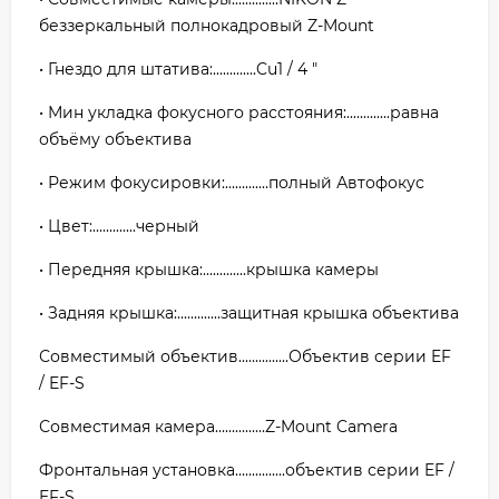
беззеркальный полнокадровый Z-Mount
• Гнездо для штатива:.............Cu1 / 4 "
• Мин укладка фокусного расстояния:.............равна
объёму объектива
• Режим фокусировки:.............полный Автофокус
• Цвет:.............черный
• Передняя крышка:.............крышка камеры
• Задняя крышка:.............защитная крышка объектива
Совместимый объектив...............Объектив серии EF
/ EF-S
Совместимая камера...............Z-Mount Camera
Фронтальная установка...............объектив серии EF /
EF-S