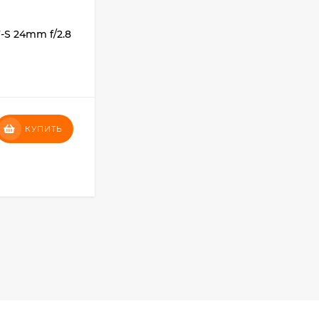
Фотоаппарат Canon
PowerShot G7X III
30TH EDITION
119 897
₽
-S 24mm f/2.8
Адаптер для карт памяти Sony
MEAD-SD02
В НАЛИЧИИ
Фотоаппарат Fujifilm
X-T5 Body, чёрный
121 653
₽
16 100
₽
КУПИТЬ
КУПИТЬ
114 027
₽
КУПИТЬ В 1 КЛИК
Фотоаппарат Sony
Alpha ILCE-7RM5
Body, черный
225 577
₽
201 797
₽
Видеокамера Sony
FX30 c XLR Handle
Unit Black
153 553
₽