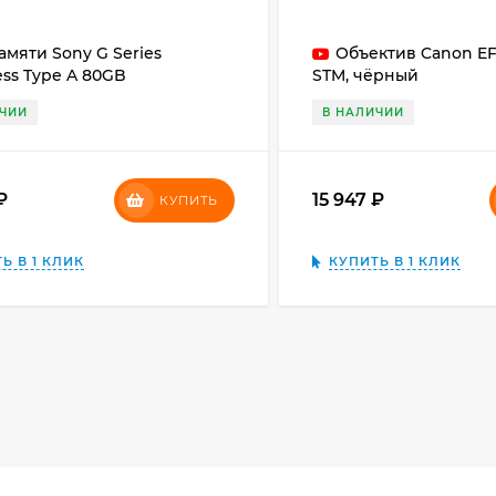
амяти Sony G Series
Объектив Canon EF
ss Type A 80GB
STM, чёрный
ИЧИИ
В НАЛИЧИИ
₽
15 947
₽
КУПИТЬ
Ь В 1 КЛИК
КУПИТЬ В 1 КЛИК