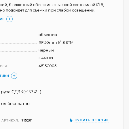
ий, бюджетный объектив с высокой светосилой f/1.8,
но подойдет для съемки при слабом освещении.
ИЕ
объектив
RF 50mm f/1.8 STM
черный
CANON
еля:
4515C005
СТИКИ
груза СДЭК(+
157
₽
)
год бесплатно
КУПИТЬ В 1 КЛИК
АРТИКУЛ:
715201