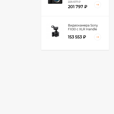
225 577
₽
201 797
₽
Видеокамера Sony
FX30 c XLR Handle
Unit Black
153 553
₽
Видеокамера Sony
FX3A body (ILME-
FX3A)
271 674
₽
237 890
₽
Видеокамера Sony
PXW-Z90, черный
212 651
₽