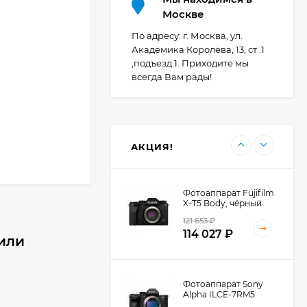
Фотоаппарат Canon
Москве
PowerShot G7X Mark
III, серебристый
По адресу: г. Москва, ул.
107 607
₽
Академика Королёва, 13, ст .1
,подъезд 1. Приходите мы
всегда Вам рады!
Фотоаппарат Canon
PowerShot G7X III
30TH EDITION
119 897
₽
АКЦИЯ!
Фотоаппарат Fujifilm
X-T5 Body, чёрный
121 653
₽
114 027
₽
пили
Фотоаппарат Sony
Alpha ILCE-7RM5
Body, черный