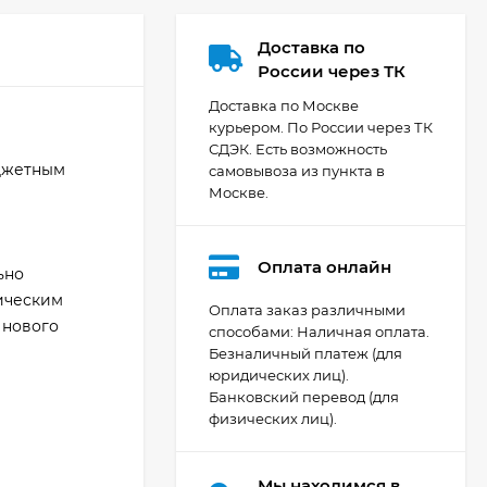
Доставка по
России через ТК
Доставка по Москве
курьером. По России через ТК
СДЭК. Есть возможность
юджетным
самовывоза из пункта в
Москве.
Оплата онлайн
ьно
тическим
Оплата заказ различными
 нового
способами: Наличная оплата.
Безналичный платеж (для
Видеокамера Canon
юридических лиц).
XA70, чёрный
Банковский перевод (для
200 392
₽
физических лиц).
Мы находимся в