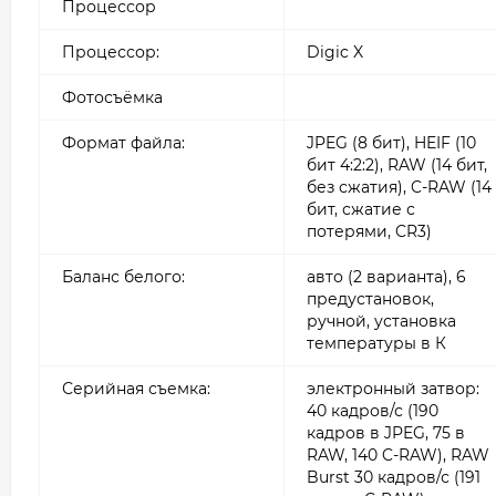
Процессор
Процессор:
Digic X
Фотосъёмка
Формат файла:
JPEG (8 бит), HEIF (10
бит 4:2:2), RAW (14 бит,
без сжатия), C-RAW (14
бит, сжатие с
потерями, CR3)
Баланс белого:
авто (2 варианта), 6
предустановок,
ручной, установка
температуры в К
Серийная съемка:
электронный затвор:
40 кадров/с (190
кадров в JPEG, 75 в
RAW, 140 C-RAW), RAW
Burst 30 кадров/с (191