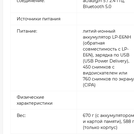
соединение:
ac/ab/g/n 5 / 2.4 ГГц,
Bluetooth 5.0
Источники питания
Питание:
литий-ионный
аккумулятор LP-E6NH
(обратная
совместимость с LP-
E6N), зарядка по USB
(USB Power Delivery),
450 снимков с
видоискателем или
760 снимков по экрану
(CIPA)
Физические
характеристики
Вес:
670 г (с аккумуляторо
и картой памяти), 588 
(только корпус)