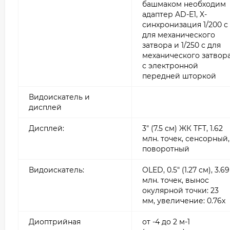
башмаком необходим
адаптер AD-E1, X-
синхронизация 1/200 с
для механического
затвора и 1/250 с для
механического затвор
с электронной
передней шторкой
Видоискатель и
дисплей
Дисплей:
3" (7.5 см) ЖК TFT, 1.62
млн. точек, сенсорный,
поворотный
Видоискатель:
OLED, 0.5" (1.27 см), 3.69
млн. точек, вынос
окулярной точки: 23
мм, увеличение: 0.76х
Диоптрийная
от -4 до 2 м-1