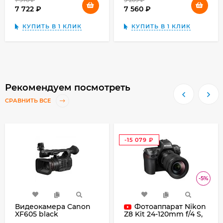
7 970
₽
9 209
₽
7 722
₽
7 560
₽
КУПИТЬ В 1 КЛИК
КУПИТЬ В 1 КЛИК
Рекомендуем посмотреть
СРАВНИТЬ ВСЕ
-15 079
₽
-5%
Видеокамера Canon
Фотоаппарат Nikon
XF605 black
Z8 Kit 24-120mm f/4 S,
черный