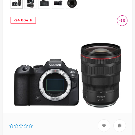
-24 804
-8%
₽