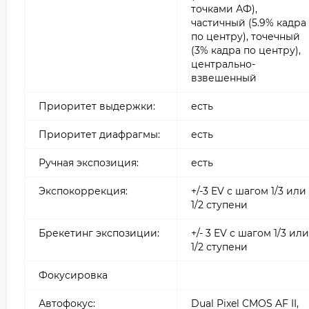
точками АФ),
частичный (5.9% кадра
по центру), точечный
(3% кадра по центру),
центрально-
взвешенный
Приоритет выдержки:
есть
Приоритет диафрагмы:
есть
Ручная экспозиция:
есть
Экспокоррекция:
+/-3 EV с шагом 1/3 или
1/2 ступени
Брекетинг экспозиции:
+/- 3 EV с шагом 1/3 или
1/2 ступени
Фокусировка
Автофокус:
Dual Pixel CMOS AF II,