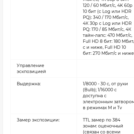
120 / 60 Мбит/с, 4K 60р
10 бит (с Log или HDR
PQ): 340 / 170 Мбит/с,
4К 30р с Log или HDR
PQ: 170 / 85 Мбит/с, 4К
тайм-лапс: 470 Мбит/с,
Full HD 8 бит: 180 Мбит
с и ниже, Full HD 10
бит: 270 Мбит/с и ниже
Управление
эскпозицией
Выдержка:
1/8000 - 30 с, от руки
(Bulb); 1/16000 с
доступна с
электронным затворо
в режимах M и Tv
Замер экспозиции:
TTL замер по 384
зонам: оценочный
(связан со всеми