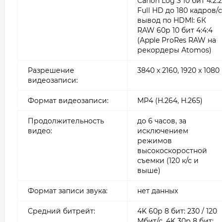
Canon Log 3 10 бит 4:2:2
Full HD до 180 кадров/с
вывод по HDMI: 6К
RAW 60р 10 бит 4:4:4
(Apple ProRes RAW на
рекордеры Atomos)
Разрешение
3840 x 2160, 1920 x 1080
видеозаписи:
Формат видеозаписи:
MP4 (H.264, H.265)
Продолжительность
до 6 часов, за
видео:
исключением
режимов
высокоскоростной
съемки (120 к/с и
выше)
Формат записи звука:
нет данных
Средний битрейт:
4K 60р 8 бит: 230 / 120
Мбит/с, 4K 30р 8 бит: