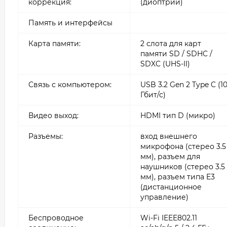
коррекция:
(диоптрии)
Память и интерфейсы
Карта памяти:
2 слота для карт
памяти SD / SDHC /
SDXC (UHS-II)
Связь с компьютером:
USB 3.2 Gen 2 Type C (1
Гбит/с)
Видео выход:
HDMI тип D (микро)
Разъемы:
вход внешнего
микрофона (стерео 3.5
мм), разъем для
наушников (стерео 3.5
мм), разъем типа E3
(дистанционное
управление)
Беспроводное
Wi-Fi IEEE802.11