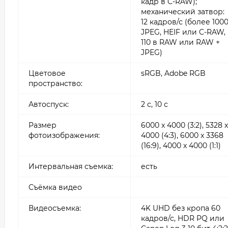
кадр в C-RAW);
механический затвор:
12 кадров/с (более 100
JPEG, HEIF или C-RAW,
110 в RAW или RAW +
JPEG)
Цветовое
sRGB, Adobe RGB
пространство:
Автоспуск:
2 с, 10 с
Размер
6000 x 4000 (3:2), 5328 x
фотоизображения:
4000 (4:3), 6000 x 3368
(16:9), 4000 x 4000 (1:1)
Интервальная съемка:
есть
Съёмка видео
Видеосъемка:
4K UHD без кропа 60
кадров/с, HDR PQ или