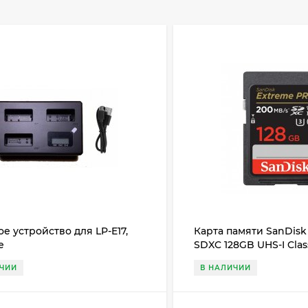
е устройство для LP-E17,
Карта памяти SanDisk
е
SDXC 128GB UHS-I Clas
MB/s
ИЧИИ
В НАЛИЧИИ