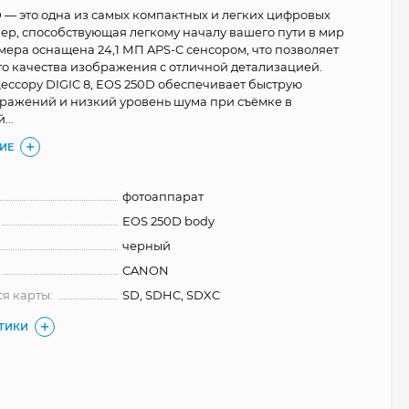
 — это одна из самых компактных и легких цифровых
ер, способствующая легкому началу вашего пути в мир
мера оснащена 24,1 МП APS-C сенсором, что позволяет
го качества изображения с отличной детализацией.
ессору DIGIC 8, EOS 250D обеспечивает быструю
ражений и низкий уровень шума при съёмке в
...
ИЕ
фотоаппарат
EOS 250D body
черный
CANON
я карты:
SD, SDHC, SDXC
СТИКИ