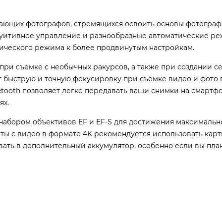
нающих фотографов, стремящихся освоить основы фотограф
туитивное управление и разнообразные автоматические р
тического режима к более продвинутым настройкам.
ри съемке с необычных ракурсов, а также при создании с
ет быструю и точную фокусировку при съемке видео и фото
uetooth позволяет легко передавать ваши снимки на смартф
ях.
набором объективов EF и EF-S для достижения максимальн
оты с видео в формате 4K рекомендуется использовать карт
вать в дополнительный аккумулятор, особенно если вы пла