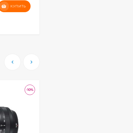
13 081
₽
КУПИТЬ
КУПИТЬ
Фотоаппарат Canon
PowerShot G7X Mark
III, серебристый
КУПИТЬ В 1 КЛИК
110 835
₽
Фотоаппарат Canon
PowerShot G7X III
30TH EDITION
123 494
₽
Фотоаппарат Fujifilm
-10%
X-T5 Body, чёрный
121 653
₽
117 448
₽
Фотоаппарат Sony