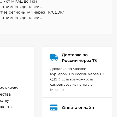
О - от МКАД до 1 км
стоимость доставки...
угие регионы РФ через ТК"СДЭК"
стоимость доставки...
Доставка по
России через ТК
Доставка по Москве
курьером. По России через ТК
СДЭК. Есть возможность
самовывоза из пункта в
му началу
Москве.
чества
ботку
уществ
Оплата онлайн