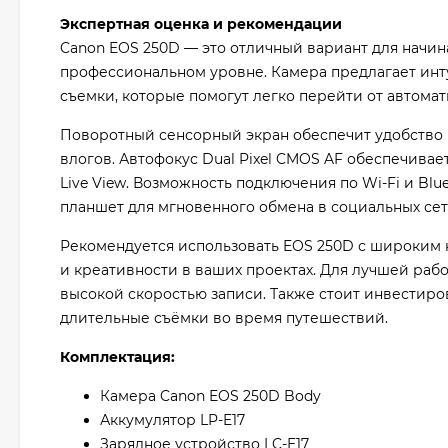
Экспертная оценка и рекомендации
Canon EOS 250D — это отличный вариант для начи
профессиональном уровне. Камера предлагает ин
съемки, которые помогут легко перейти от автома
Поворотный сенсорный экран обеспечит удобство п
влогов. Автофокус Dual Pixel CMOS AF обеспечива
Live View. Возможность подключения по Wi-Fi и Bl
планшет для мгновенного обмена в социальных сет
Рекомендуется использовать EOS 250D с широким 
и креативности в ваших проектах. Для лучшей раб
высокой скоростью записи. Также стоит инвестиро
длительные съёмки во время путешествий.
Комплектация:
Камера Canon EOS 250D Body
Аккумулятор LP-E17
Зарядное устройство LC-E17