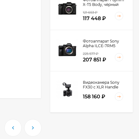
X-T5 Body, чёрный
121 653
₽
117 448
₽
Фотоаппарат Sony
Alpha ILCE-7RM5
Body, черный
225 577
₽
207 851
₽
Видеокамера Sony
FX30 c XLR Handle
Unit Black
158 160
₽
Видеокамера Sony
FX3A body (ILME-
FX3A)
271 674
₽