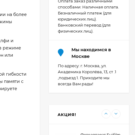
Оплата заказ различными
способами: Наличная оплата.
Безналичный платеж (для
ии на более
Видеокамера Canon
юридических лиц).
XA70, чёрный
ежимы
Банковский перевод (для
206 404
₽
физических лиц).
елфи и
 в режиме
Мы находимся в
он или
Фотоаппарат Canon
Москве
PowerShot G7X Mark
III, серебристый
По адресу: г. Москва, ул.
110 835
₽
Академика Королёва, 13, ст .1
ой гибкости
,подъезд 1. Приходите мы
ы памяти с
всегда Вам рады!
нируете
Фотоаппарат Canon
PowerShot G7X III
30TH EDITION
123 494
₽
АКЦИЯ!
Фотоаппарат Fujifilm