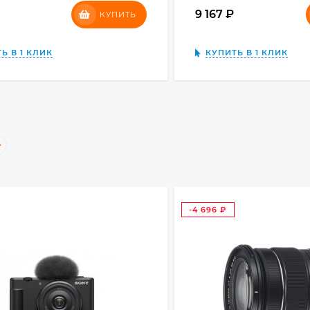
₽
9 167
₽
КУПИТЬ
Ь В 1 КЛИК
КУПИТЬ В 1 КЛИК
-4 696
₽