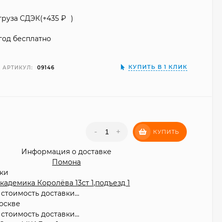
груза СДЭК(+
435
₽
)
год бесплатно
КУПИТЬ В 1 КЛИК
АРТИКУЛ:
09146
₽
-
+
КУПИТЬ
Информация о доставке
Помона
вки
 Академика Королёва 13ст 1,подъезд 1
стоимость доставки...
оскве
стоимость доставки...