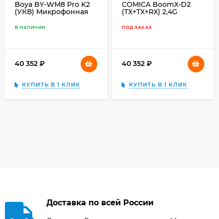
Boya BY-WM8 Pro K2
COMICA BoomX-D2
(УКВ) Микрофонная
(TX+TX+RX) 2,4G
радиосистема
Микрофонная
радиосистема для
В НАЛИЧИИ
ПОД ЗАКАЗ
камер и смартфонов
40 352
₽
40 352
₽
КУПИТЬ В 1 КЛИК
КУПИТЬ В 1 КЛИК
Доставка по всей России