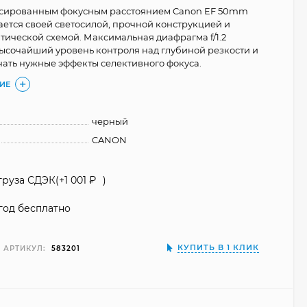
ксированным фокусным расстоянием Canon EF 50mm
чается своей светосилой, прочной конструкцией и
тической схемой. Максимальная диафрагма f/1.2
ысочайший уровень контроля над глубиной резкости и
чать нужные эффекты селективного фокуса.
ИЕ
черный
CANON
груза СДЭК(+
1 001
₽
)
год бесплатно
КУПИТЬ В 1 КЛИК
АРТИКУЛ:
583201