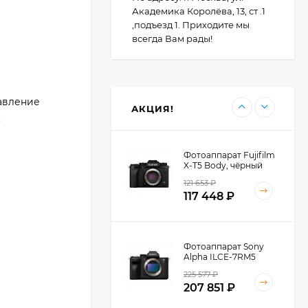
110 835
₽
Академика Королёва, 13, ст .1
,подъезд 1. Приходите мы
всегда Вам рады!
Фотоаппарат Canon
PowerShot G7X III
30TH EDITION
123 494
₽
равление
АКЦИЯ!
.
Фотоаппарат Fujifilm
X-T5 Body, чёрный
121 653
₽
117 448
₽
Фотоаппарат Sony
Alpha ILCE-7RM5
Body, черный
225 577
₽
207 851
₽