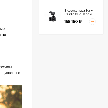
Видеокамера Sony
FX30 c XLR Handle
Unit Black
158 160
₽
рые
я на
Видеокамера Sony
FX3A body (ILME-
FX3A)
271 674
₽
245 027
₽
ективы
 защищены от
Видеокамера Sony
PXW-Z90, черный
219 031
₽
Видеокамера