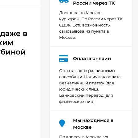
России через ТК
Доставка по Москве
курьером. По России через ТК
СДЭК. Есть возможность
самовывоза из пункта в
 даже в
Москве.
ким
убиной
Оплата онлайн
Оплата заказ различными
способами: Наличная оплата.
Безналичный платеж (для
Видеокамера Canon
юридических лиц).
XA70, чёрный
Банковский перевод (для
206 404
₽
физических лиц).
Мы находимся в
Фотоаппарат Canon
Москве
PowerShot G7X Mark
III, серебристый
По адресу: г. Москва, ул.