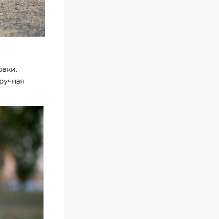
Фотоаппарат Fujifilm
X-T5 Body, чёрный
121 653
₽
117 448
₽
овки.
ручная
Фотоаппарат Sony
Alpha ILCE-7RM5
Body, черный
225 577
₽
207 851
₽
Видеокамера Sony
FX30 c XLR Handle
Unit Black
158 160
₽