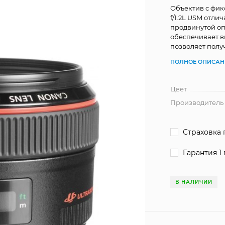
Объектив с фи
f/1.2L USM отли
продвинутой оп
обеспечивает в
позволяет полу
ПОЛНОЕ ОПИСАН
Цвет
Производитель
Страховка 
Гарантия 1 
В НАЛИЧИИ