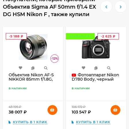
Объектив Sigma AF 50mm f/1.4 EX
DG HSM Nikon F , также купили
-5 188
НОВИНКА!
-2 625
₽
₽
-12%
Объектив Nikon AF-S
Фотоаппарат Nikon
NIKKOR 85mm f/1.8G,
D780 Body, черный
чёрный
В НАЛИЧИИ
В НАЛИЧИИ
43 195
₽
106 172
₽
38 007
₽
103 547
₽
КУПИТЬ В 1 КЛИК
КУПИТЬ В 1 КЛИК