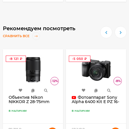
Рекомендуем посмотреть
СРАВНИТЬ ВСЕ
-8 121
-5 050
₽
₽
-12%
-8%
Объектив Nikon
Фотоаппарат Sony
NIKKOR Z 28-75mm
Alpha 6400 Kit E PZ 16-
f/2.8, чёрный
50mm F3.5-5.6 OSS II,
чёрный
В НАЛИЧИИ
В НАЛИЧИИ