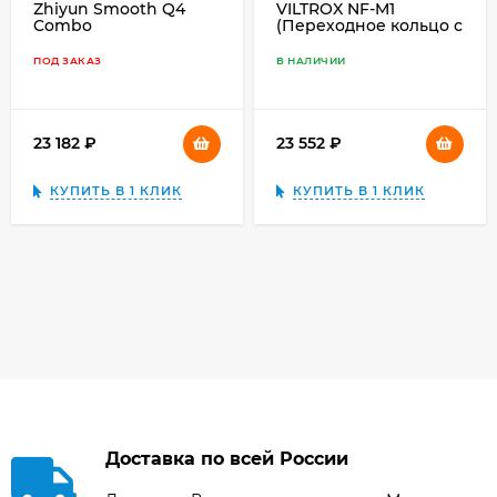
Zhiyun Smooth Q4
VILTROX NF-M1
Combo
(Переходное кольцо с
Nikon F-mount на
Micro 4/3 Panasonic
ПОД ЗАКАЗ
В НАЛИЧИИ
Olympus)
23 182
₽
23 552
₽
КУПИТЬ В 1 КЛИК
КУПИТЬ В 1 КЛИК
Доставка по всей России