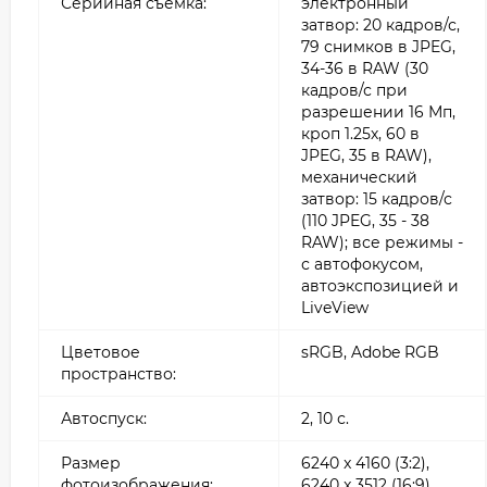
Серийная съемка:
электронный
затвор: 20 кадров/с,
79 снимков в JPEG,
34-36 в RAW (30
кадров/с при
разрешении 16 Мп,
кроп 1.25х, 60 в
JPEG, 35 в RAW),
механический
затвор: 15 кадров/с
(110 JPEG, 35 - 38
RAW); все режимы -
с автофокусом,
автоэкспозицией и
LiveView
Цветовое
sRGB, Adobe RGB
пространство:
Автоспуск:
2, 10 с.
Размер
6240 x 4160 (3:2),
фотоизображения:
6240 x 3512 (16:9),