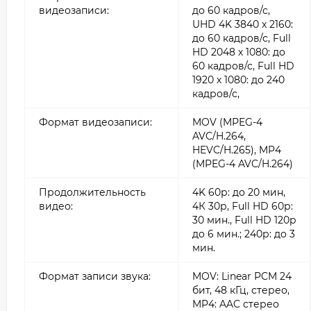
видеозаписи:
до 60 кадров/с,
UHD 4K 3840 x 2160:
до 60 кадров/с, Full
HD 2048 х 1080: до
60 кадров/с, Full HD
1920 х 1080: до 240
кадров/с,
Формат видеозаписи:
MOV (MPEG-4
AVC/H.264,
HEVC/H.265), MP4
(MPEG-4 AVC/H.264)
Продолжительность
4K 60р: до 20 мин,
видео:
4К 30р, Full HD 60р:
30 мин., Full HD 120p
до 6 мин.; 240р: до 3
мин.
Формат записи звука:
MOV: Linear PCM 24
бит, 48 кГц, стерео,
MP4: AAC стерео