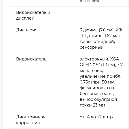
вспышек
Видоискатель и
дисплей
Дисплей:
3 дюйма (7.6 см), ЖК
TFT, прибл. 1.62 млн.
точек, откидной,
сенсорный
Видоискатель:
электронный, XGA
OLED 0.5" (1.3 см), 3.7
млн. точек,
увеличение прибл.
0.75х (при 50 мм,
фокусировка на
бесконечность),
вынос окулярной
точки 23 мм
Диоптрийная
от -4 до +2 дптр.
коррекция: