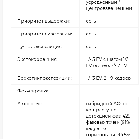
усредненный /
центровзвешенный
Приоритет выдержки:
есть
Приоритет диафрагмы:
есть
Ручная экспозиция:
есть
Экспокоррекция:
+/- 5 EV с шагом 1/3
EV (видео: +/- 2 EV)
Брекетинг экспозиции:
+/- 3 EV, 2 - 9 кадров
Фокусировка
Автофокус:
гибридный АФ: по
контрасту + с
детекцией фаз; 425
фазовых точек (91%
кадра по
горизонтали, 94.5%