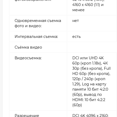
4160 x 4160 (1:1) и
менее
Одновременная съемка
нет
фото и видео:
Интервальная съемка:
есть
Съёмка видео
Видеосъемка:
DCI или UHD 4K
60p (кроп 1.18х), 4К
30р (без кропа), Full
HD 60р (без кропа),
120р / 240р (кроп
1.29), Log на карту
памяти 10 бит 4:2:0
(60p), вывод по
HDMI: 10 бит 4:2:2
(60p)
Разрешение
DCI 4K 4096 х 2160: